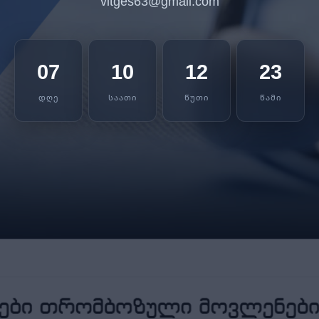
vitges63@gmail.com
07
10
12
23
ᲓᲦᲔ
ᲡᲐᲐᲗᲘ
ᲬᲣᲗᲘ
ᲬᲐᲛᲘ